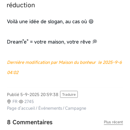
réduction
Voilà une idée de slogan, au cas où 😄
Dream"e" = votre maison, votre rêve 💭
Dernière modification par Maison du bonheur le 2025-9-6
04:02
Publié 5-9-2025 20:59:38
Traduire
FR
2745
Page d'accueil
/
Événements
/
Campagne
8 Commentaires
Plus récent