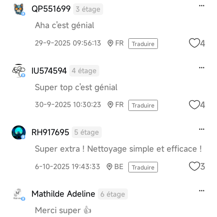
QP551699
3 étage
Aha c'est génial
4
29-9-2025 09:56:13
FR
Traduire
IU574594
4 étage
Super top c'est génial
4
30-9-2025 10:30:23
FR
Traduire
RH917695
5 étage
Super extra ! Nettoyage simple et efficace !
3
6-10-2025 19:43:33
BE
Traduire
Mathilde Adeline
6 étage
Merci super 👍