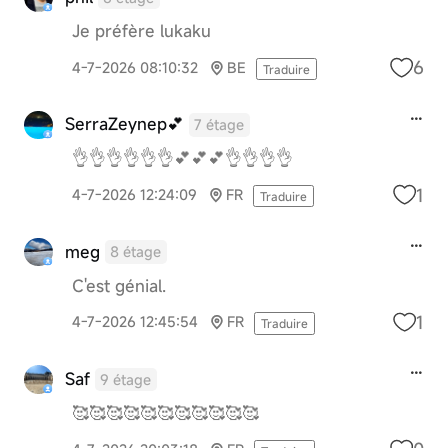
Je préfère lukaku
6
4-7-2026 08:10:32
BE
Traduire
SerraZeynep💕
7 étage
👌👌👌👌👌👌💕💕💕👌👌👌👌
1
4-7-2026 12:24:09
FR
Traduire
meg
8 étage
C'est génial.
1
4-7-2026 12:45:54
FR
Traduire
Saf
9 étage
🥰🥰🥰🥰🥰🥰🥰🥰🥰🥰🥰