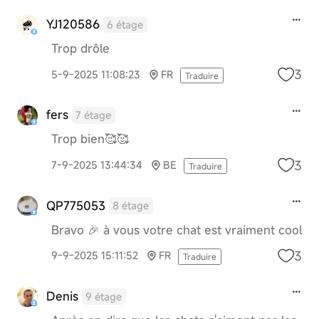
YJ120586
6 étage
Trop drôle
3
5-9-2025 11:08:23
FR
Traduire
fers
7 étage
Trop bien🥰🥰
3
7-9-2025 13:44:34
BE
Traduire
QP775053
8 étage
Bravo 🎉 à vous votre chat est vraiment cool
3
9-9-2025 15:11:52
FR
Traduire
Denis
9 étage