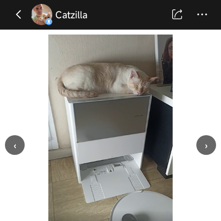
Catzilla
‹
›