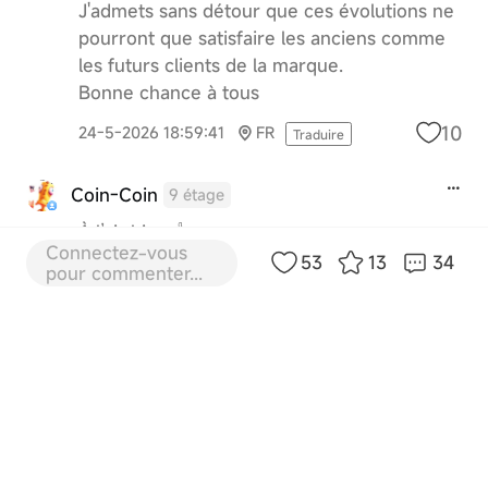
J'admets sans détour que ces évolutions ne
pourront que satisfaire les anciens comme
les futurs clients de la marque.
Bonne chance à tous
10
24-5-2026 18:59:41
FR
Traduire
Coin-Coin
9 étage
À l’air bien 👍
Connectez-vous
53
13
34
9
25-5-2026 10:58:25
FR
pour commenter...
Traduire
Page précédente
Page 1
Page suivante