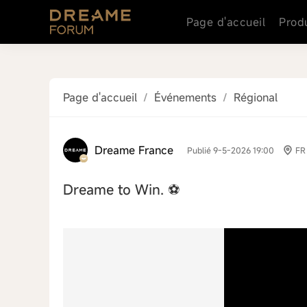
Page d'accueil
Prod
Page d'accueil
/
Événements
/
Régional
Dreame France
Publié 9-5-2026 19:00
FR
Dreame to Win. ⚽