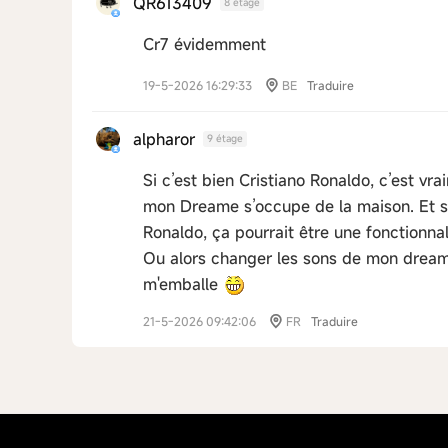
QR613409
8 étage
Cr7 évidemment
19-5-2026 16:29:33
BE
Traduire
alpharor
9 étage
Si c’est bien Cristiano Ronaldo, c’est vra
mon Dreame s’occupe de la maison. Et si 
Ronaldo, ça pourrait être une fonctionnal
Ou alors changer les sons de mon dreame
m'emballe
21-5-2026 09:42:06
FR
Traduire