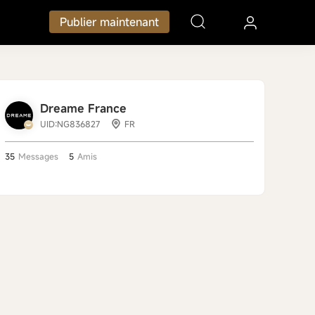
Publier maintenant
Dreame France
UID:NG836827
FR
35
Messages
5
Amis