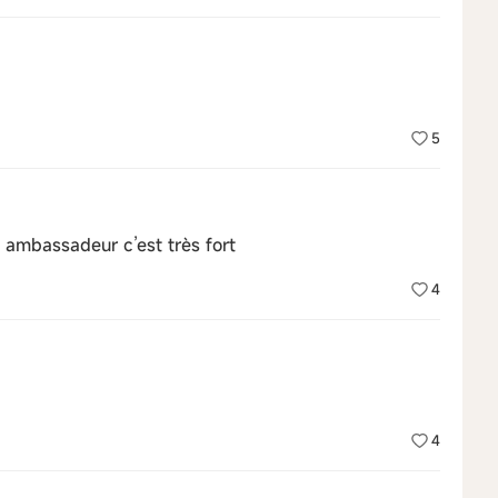
5
re ambassadeur c’est très fort
4
4