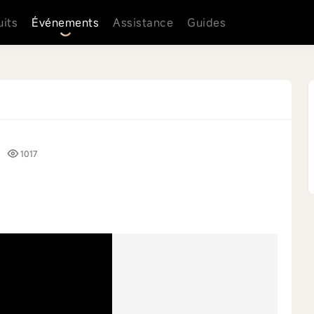
uits
Événements
Assistance
Guides
1017