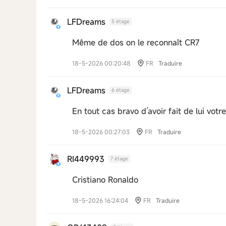
LFDreams
5 étage
Même de dos on le reconnaît CR7
18-5-2026 00:20:48
FR
Traduire
LFDreams
6 étage
En tout cas bravo d’avoir fait de lui vot
18-5-2026 00:27:03
FR
Traduire
RI449993
7 étage
Cristiano Ronaldo
18-5-2026 16:24:04
FR
Traduire