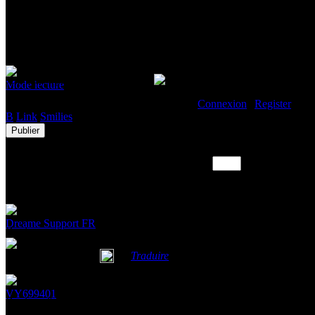
H15 pro
1142
3
Je n’arrive pas à télécharger le plug in sur l’application
Mode lecture
Vous devez vous connecter pour répondre.
Connexion
|
Register
B
Link
Smilies
Publier
Aller directement au niveau
3 Commentaire
Dreame Support FR
1 étage
Bonjour, assurez-vous que votre réseau domestique est bon. Videz ensui
0
1-8-2025 04:40:42
FR
Traduire
VY699401
2 étage
Bonjour, j'ai le même problème depuis le déménagement (impossible d'acc
de réinstaller l'appli... Avant l'appareil fonctionnait sans problème. À