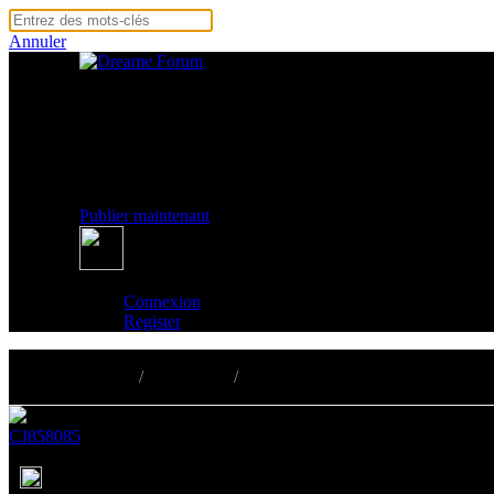
Annuler
Page d'accueil
Produits
Événements
Assistance
Guides
Publier maintenant
Connexion
Register
Page d'accueil
/
Assistance
/
Questions et réponses
CJ858085
Publié 31-7-2025 20:33
1142