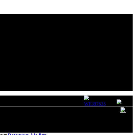
ditions d'utilisation
|
Politique de cookies
WF397635
UID:WF397635
FR
ghts Reserved
|
Support by
Discuz!
X5.0
1
Messages
0
Amis