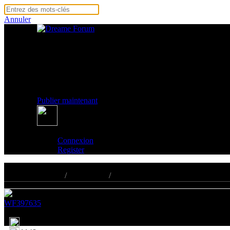
Annuler
Page d'accueil
Produits
Événements
Assistance
Guides
Publier maintenant
Connexion
Register
Page d'accueil
/
Assistance
/
Questions et réponses
WF397635
Publié 31-7-2025 19:52
FR