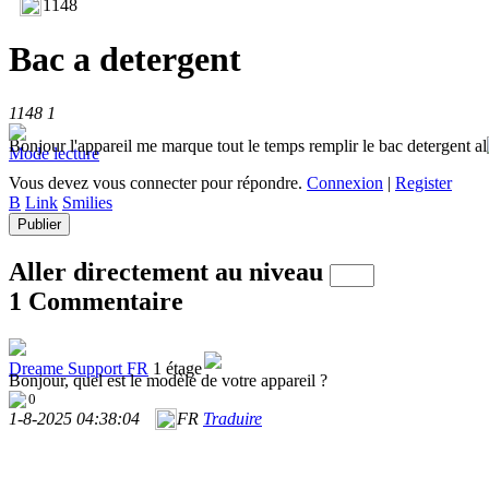
1148
Bac a detergent
1148
1
Bonjour l'appareil me marque tout le temps remplir le bac detergent al
Mode lecture
Vous devez vous connecter pour répondre.
Connexion
|
Register
B
Link
Smilies
Publier
Aller directement au niveau
1 Commentaire
Dreame Support FR
1 étage
Bonjour, quel est le modèle de votre appareil ?
0
1-8-2025 04:38:04
FR
Traduire