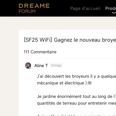
Page d'accueil
Prod
[SF25 WiFi]
Gagnez le nouveau broyeur
111 Commentaire
Aline T
10 étage
J’ai découvert les broyeurs il y a quelq
mécanique et électrique ).🌺
Je jardine énormément tout au long de l’
quantités de terreau pour entretenir mes