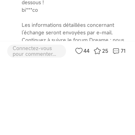
dessous !
bi***co
Les informations détaillées concernant
l’échange seront envoyées par e-mail.
Continuez à suivre le forum Dreame : nous
organiserons régulièrement de nouveaux
Connectez-vous
44
25
71
pour commenter...
événements passionnants avec de superbes
cadeaux à gagner !
8
8-5-2026 07:53:06
FR
Traduire
biscoco
Bonjour, mais quelle surprise !!! 🥰🤩🤩
Je suis vraiment trop honorée et
heureuse. Quel cadeau !!! Je tiens à
remercier très
chaleureusement toute l 'équipe pour
ce fabuleux cadeau. Je promets