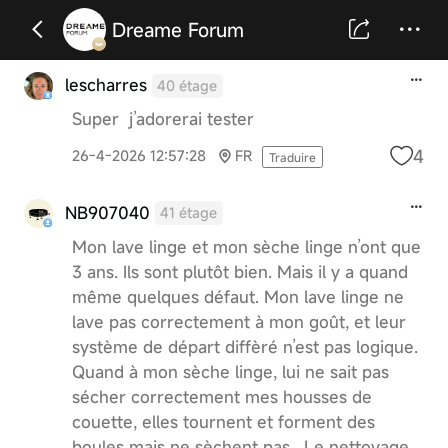
Dreame Forum
lescharres
40 étage
Super j’adorerai tester
4
26-4-2026 12:57:28
FR
Traduire
NB907040
41 étage
Mon lave linge et mon sèche linge n’ont que
3 ans. Ils sont plutôt bien. Mais il y a quand
même quelques défaut. Mon lave linge ne
lave pas correctement à mon goût, et leur
système de départ diffèré n’est pas logique.
Quand à mon sèche linge, lui ne sait pas
sécher correctement mes housses de
couette, elles tournent et forment des
boules mais ne sèchent pas . Le nettoyage