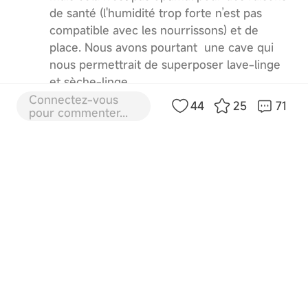
de santé (l'humidité trop forte n’est pas
compatible avec les nourrissons) et de
place. Nous avons pourtant une cave qui
nous permettrait de superposer lave-linge
et sèche-linge.
Connectez-vous
44
25
71
pour commenter...
Ce que nous cherchons :
Nous avons besoin d'un lave-linge robuste
et efficace. Chaque lessive doit permettre
de laver en profondeur les vêtements et
détacher les vêtements de nos enfants.
Le lave-linge doit également nous
permettre de réaliser des économies
d'énergie. C’est un point important pour
nous, dans le contexte actuel.