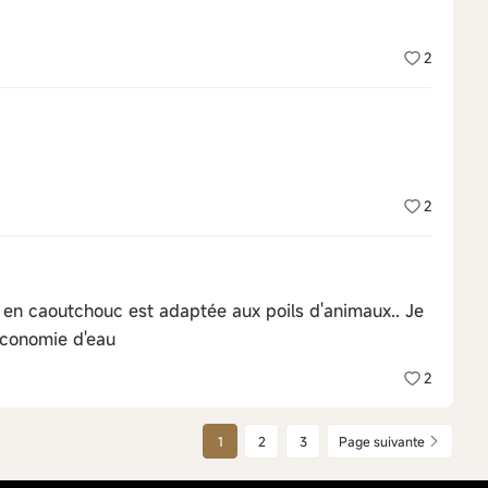
2
2
te en caoutchouc est adaptée aux poils d'animaux.. Je
économie d'eau
2
1
2
3
Page suivante