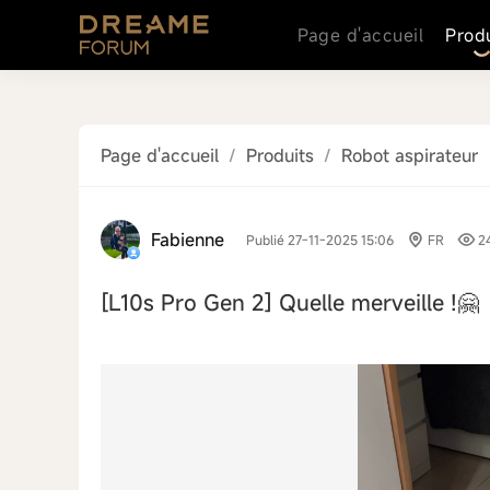
Page d'accueil
Prod
Page d'accueil
/
Produits
/
Robot aspirateur
Fabienne
Publié 27-11-2025 15:06
FR
2
[L10s Pro Gen 2]
Quelle merveille !🤗