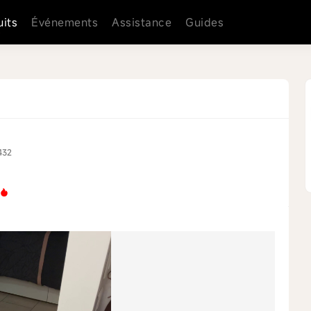
uits
Événements
Assistance
Guides
432