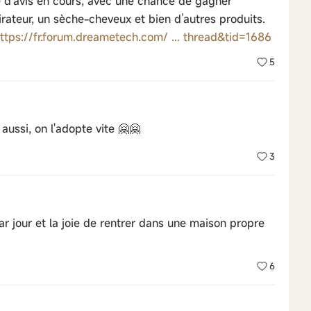
 d’avis en cours, avec une chance de gagner
irateur, un sèche-cheveux et bien d’autres produits.
ttps://fr.forum.dreametech.com/ ... thread&tid=1686
5
aussi, on l'adopte vite 🤗🤗
3
par jour et la joie de rentrer dans une maison propre
6