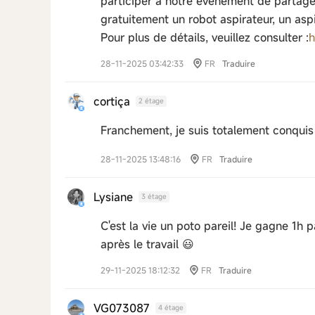
participer à notre événement de partage
gratuitement un robot aspirateur, un asp
Pour plus de détails, veuillez consulter :
h
28-11-2025 03:42:33
FR
Traduire
cortiça
2 étage
Franchement, je suis totalement conquis 
28-11-2025 13:48:16
FR
Traduire
Lysiane
3 étage
C'est la vie un poto pareil! Je gagne 1h 
après le travail 😃
29-11-2025 18:12:32
FR
Traduire
VG073087
4 étage