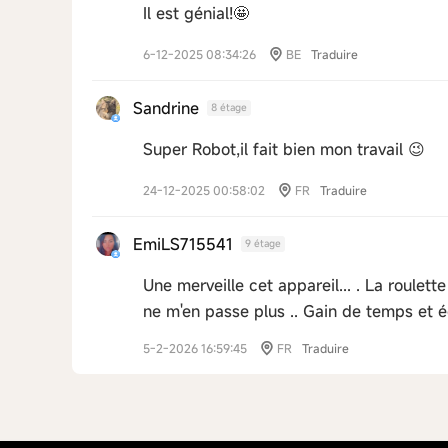
Il est génial!🤩
6-12-2025 08:34:26
BE
Traduire
Sandrine
8 étage
Super Robot,il fait bien mon travail 😉
24-12-2025 00:58:02
FR
Traduire
EmiLS715541
9 étage
Une merveille cet appareil... . La roulet
ne m'en passe plus .. Gain de temps et 
5-2-2026 16:59:45
FR
Traduire