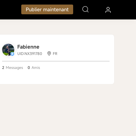
Publier maintenant
Fabienne
UID:NX391780
FR
2
Messages
0
Amis