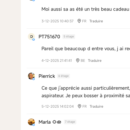
Moi aussi sa as été un très beau cadeau
3-12-2025 10:40:37
FR
Traduire
PT751670
5 étage
Pareil que beaucoup d entre vous, j ai re
4-12-2025 21:41:41
BE
Traduire
Pierrick
6 étage
Ce que j’apprécie aussi particulièrement
aspirateur. Je peux bosser à proximité s
5-12-2025 14:02:04
FR
Traduire
Marla 🌻🪷
7 étage