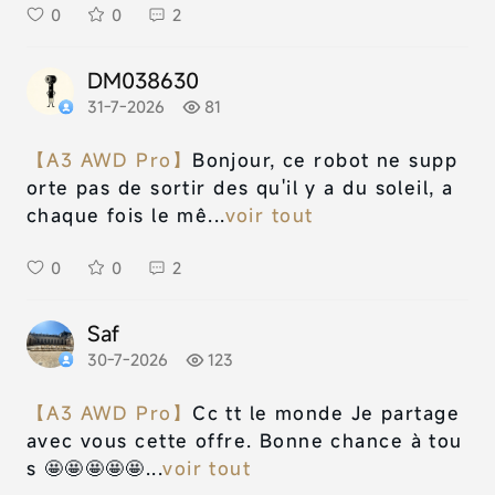
0
0
2
DM038630
31-7-2026
81
【A3 AWD Pro】
Bonjour, ce robot ne supp
orte pas de sortir des qu'il y a du soleil, a
chaque fois le mê...
voir tout
0
0
2
Saf
30-7-2026
123
【A3 AWD Pro】
Cc tt le monde Je partage
avec vous cette offre. Bonne chance à tou
s 🤩🤩🤩🤩🤩...
voir tout