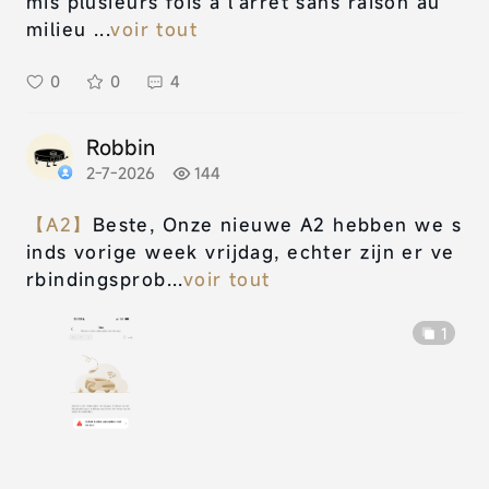
mis plusieurs fois à l’arrêt sans raison au
milieu ...
voir tout
0
0
4
Robbin
2-7-2026
144
【A2】
Beste, Onze nieuwe A2 hebben we s
inds vorige week vrijdag, echter zijn er ve
rbindingsprob...
voir tout
1