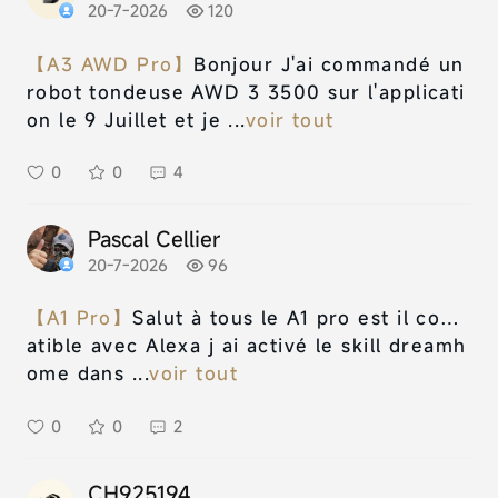
20-7-2026
120
【A3 AWD Pro】
Bonjour J'ai commandé un
robot tondeuse AWD 3 3500 sur l'applicati
on le 9 Juillet et je ...
voir tout
0
0
4
Pascal Cellier
20-7-2026
96
【A1 Pro】
Salut à tous le A1 pro est il comp
atible avec Alexa j ai activé le skill dreamh
ome dans ...
voir tout
0
0
2
CH925194