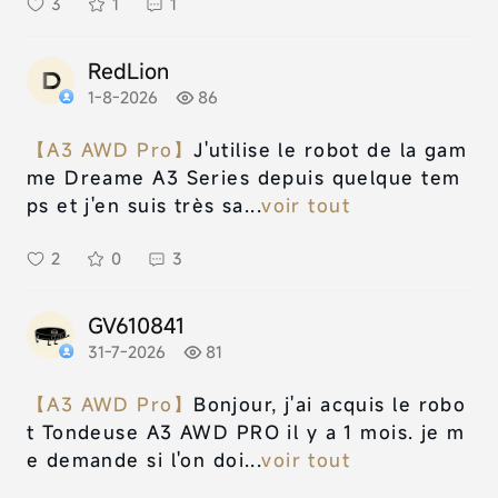
3
1
1
RedLion
1-8-2026
86
【A3 AWD Pro】
J'utilise le robot de la gam
me Dreame A3 Series depuis quelque tem
ps et j'en suis très sa...
voir tout
2
0
3
GV610841
31-7-2026
81
【A3 AWD Pro】
Bonjour, j'ai acquis le robo
t Tondeuse A3 AWD PRO il y a 1 mois. je m
e demande si l'on doi...
voir tout