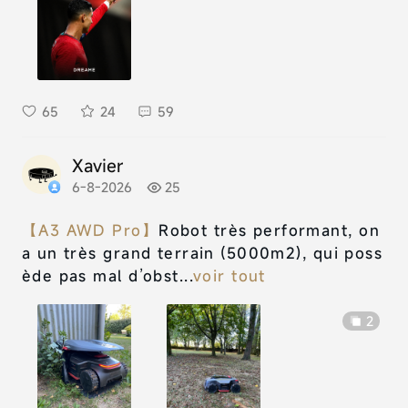
65
24
59
Xavier
6-8-2026
25
【A3 AWD Pro】
Robot très performant, on
a un très grand terrain (5000m2), qui poss
ède pas mal d’obst...
voir tout
2