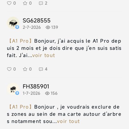
0
0
2
SG628555
2-7-2026
139
【A1 Pro】
Bonjour, j'ai acquis le A1 Pro dep
uis 2 mois et je dois dire que j'en suis satis
fait. J'ai...
voir tout
0
0
4
FH385901
1-7-2026
156
【A1 Pro】
Bonjour , je voudrais exclure de
s zones au sein de ma carte autour d’arbre
s notamment sou...
voir tout