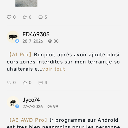
0
0
3
FD469305
28-7-2026
80
【A1 Pro】
Bonjour, après avoir ajouté plusi
eurs zones interdites sur mon terrain,je so
uhaiterais e...
voir tout
0
0
4
Jyco74
27-7-2026
99
【A3 AWD Pro】
lr programme sur Android
est tres bien neanmoins pour les personne