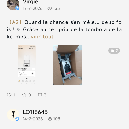
Virgie
17-7-2026
135
【A2】
Quand la chance s'en mêle... deux fo
is ! ✨ Grâce au 1er prix de la tombola de la
kermes...
voir tout
2
1
0
3
LO113645
14-7-2026
108