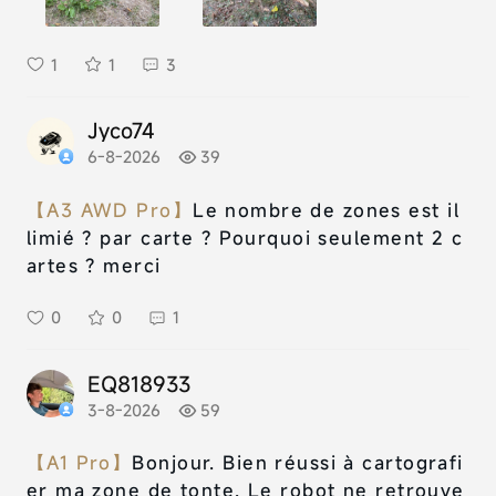
1
1
3
Jyco74
6-8-2026
39
【A3 AWD Pro】
Le nombre de zones est il
limié ? par carte ? Pourquoi seulement 2 c
artes ? merci
0
0
1
EQ818933
3-8-2026
59
【A1 Pro】
Bonjour. Bien réussi à cartografi
er ma zone de tonte. Le robot ne retrouve