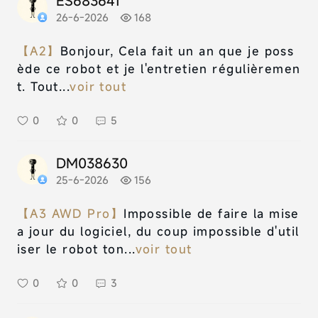
ES683641
26-6-2026
168
【A2】
Bonjour, Cela fait un an que je poss
ède ce robot et je l'entretien régulièremen
t. Tout...
voir tout
0
0
5
DM038630
25-6-2026
156
【A3 AWD Pro】
Impossible de faire la mise
a jour du logiciel, du coup impossible d'util
iser le robot ton...
voir tout
0
0
3