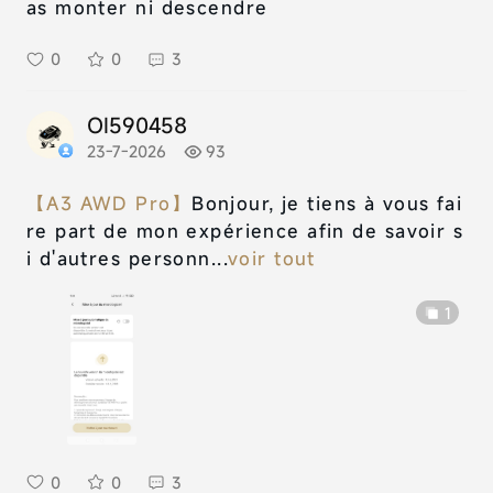
as monter ni descendre
0
0
3
OI590458
23-7-2026
93
【A3 AWD Pro】
Bonjour, je tiens à vous fai
re part de mon expérience afin de savoir s
i d'autres personn...
voir tout
1
0
0
3