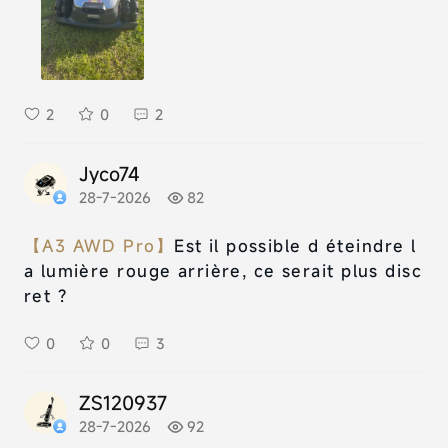
2
0
2
Jyco74
28-7-2026
82
【A3 AWD Pro】
Est il possible d éteindre l
a lumière rouge arrière, ce serait plus disc
ret ?
0
0
3
ZS120937
28-7-2026
92