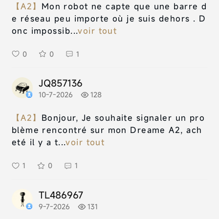
【A2】
Mon robot ne capte que une barre d
e réseau peu importe où je suis dehors . D
onc impossib...
voir tout
0
0
1
JQ857136
10-7-2026
128
【A2】
Bonjour, Je souhaite signaler un pro
blème rencontré sur mon Dreame A2, ach
eté il y a t...
voir tout
1
0
1
TL486967
9-7-2026
131