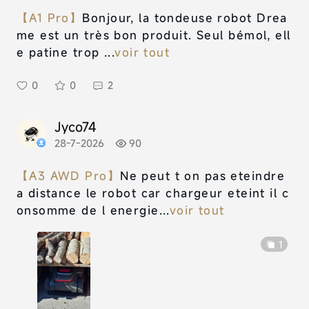
【A1 Pro】
Bonjour, la tondeuse robot Drea
me est un très bon produit. Seul bémol, ell
e patine trop ...
voir tout
0
0
2
Jyco74
28-7-2026
90
【A3 AWD Pro】
Ne peut t on pas eteindre
a distance le robot car chargeur eteint il c
onsomme de l energie...
voir tout
1