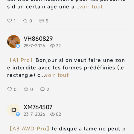
s d un certain age une a...
voir tout
1
0
5
VH860829
25-7-2026
72
【A1 Pro】
Bonjour si on veut faire une zon
e interdite avec les formes prédéfinies (le
rectangle) c...
voir tout
0
0
2
XM764507
23-7-2026
82
【A3 AWD Pro】
le disque a lame ne peut p