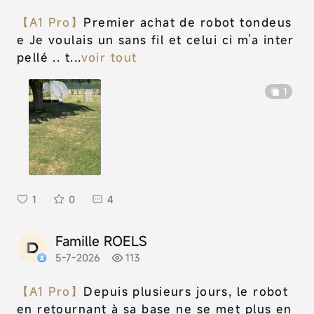
【A1 Pro】
Premier achat de robot tondeus
e Je voulais un sans fil et celui ci m’a inter
pellé .. t...
voir tout
1
1
0
4
Famille ROELS
5-7-2026
113
【A1 Pro】
Depuis plusieurs jours, le robot
en retournant à sa base ne se met plus en