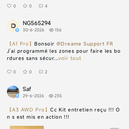
0
0
4
NG565294
30-6-2026
156
【A1 Pro】
Bonsoir
@Dreame Support FR
J’ai programmé les zones pour faire les bo
rdures sans sécur...
voir tout
0
0
2
Saf
29-6-2026
235
【A3 AWD Pro】
Cc Kit entretien reçu !!! O
n s est mis en action !!!