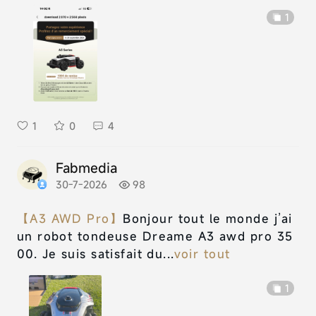
1
1
0
4
Fabmedia
30-7-2026
98
【A3 AWD Pro】
Bonjour tout le monde j’ai
un robot tondeuse Dreame A3 awd pro 35
00. Je suis satisfait du...
voir tout
1