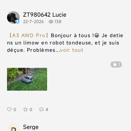
ZT980642 Lucie
22-7-2026
138
【A3 AWD Pro】
Bonjour à tous !😀 Je detie
ns un limow en robot tondeuse, et je suis
déçue. Problèmes...
voir tout
1
0
0
4
Serge