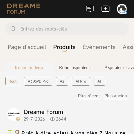
Entrez des mots-clés
Page d'accueil
Produits
Événements
Assi
Robot aspirateur
Aspirateur Lav
Robot tondeuse
Tout
A3 AWD Pro
A2
A1 Pro
A1
Plus récent
Plus ancien
Dreame Forum
29-7-2026
2644
Prêt à dire adieu à vos clés ? Nous re