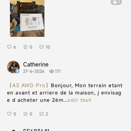
1
6
0
10
Catherine
27-6-2026
171
【A3 AWD Pro】
Bonjour, Mon terrain etant
en avant et arriere de la maison, j envisag
e d acheter une 2èm...
voir tout
0
0
2