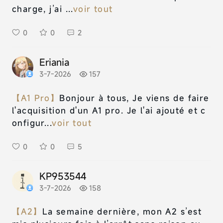
charge, j’ai ...
voir tout
0
0
2
Eriania
3-7-2026
157
【A1 Pro】
Bonjour à tous, Je viens de faire
l'acquisition d'un A1 pro. Je l'ai ajouté et c
onfigur...
voir tout
0
0
5
KP953544
3-7-2026
158
【A2】
La semaine dernière, mon A2 s’est