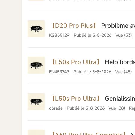
【D20 Pro Plus】
Problème ave
KS865129
Publié le 5-8-2026
Vue (33)
【L50s Pro Ultra】
Help bord
EN453749
Publié le 5-8-2026
Vue (45)
【L50s Pro Ultra】
Genialissi
coralie
Publié le 5-8-2026
Vue (38)
Ré
【X60 Pro Ultra Complete】
Se