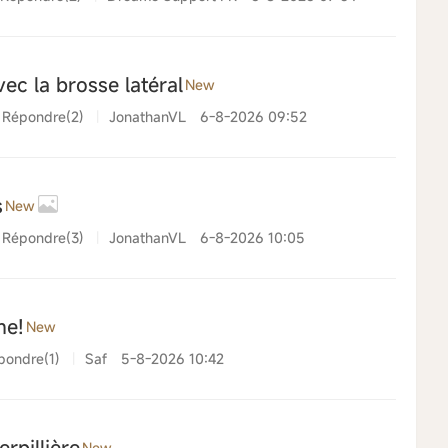
c la brosse latéral
New
Répondre(2)
|
JonathanVL
6-8-2026 09:52
s
New
Répondre(3)
|
JonathanVL
6-8-2026 10:05
me!
New
pondre(1)
|
Saf
5-8-2026 10:42
rpillière
New