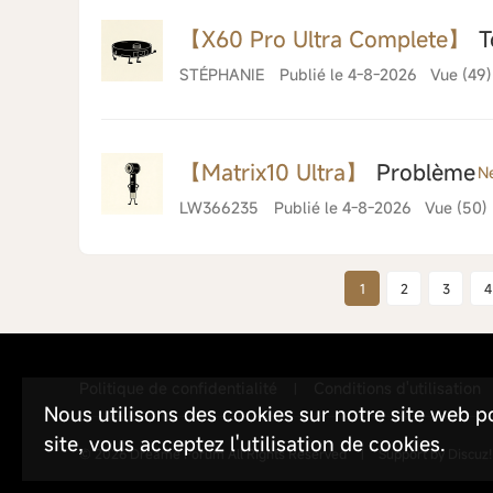
【X60 Pro Ultra Complete】
T
STÉPHANIE
Publié le 4-8-2026
Vue (49)
【Matrix10 Ultra】
Problème
N
LW366235
Publié le 4-8-2026
Vue (50)
1
2
3
4
Politique de confidentialité
Conditions d'utilisation
|
Nous utilisons des cookies sur notre site web po
site, vous acceptez l'utilisation de cookies.
© 2026
Dreame Forum
All Rights Reserved
|
Support by
Discuz!