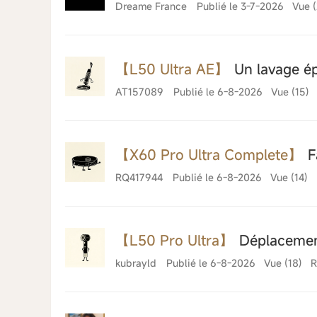
Dreame France
Publié le 3-7-2026
Vue (
【L50 Ultra AE】
Un lavage é
AT157089
Publié le 6-8-2026
Vue (15)
【X60 Pro Ultra Complete】
F
RQ417944
Publié le 6-8-2026
Vue (14)
【L50 Pro Ultra】
Déplacemen
kubrayld
Publié le 6-8-2026
Vue (18)
R