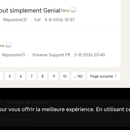
out simplement Genial
New
Répondre(2)
|
Saf
5-8-2026 10:37
ew
Répondre(1)
|
Dreame Support FR
5-8-2026 03:40
5
6
7
8
9
10
... 142
Page suivante
Politique de cookies
|
ur vous offrir la meilleure expérience. En utilisant c
X5.0
Font by MiSans