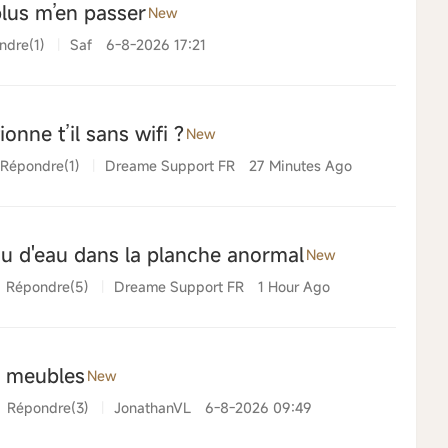
lus m’en passer
New
ndre(1)
|
Saf
6-8-2026 17:21
onne t’il sans wifi ?
New
Répondre(1)
|
Dreame Support FR
27 Minutes Ago
u d'eau dans la planche anormal
New
Répondre(5)
|
Dreame Support FR
1 Hour Ago
 meubles
New
Répondre(3)
|
JonathanVL
6-8-2026 09:49