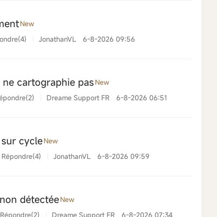
ment
New
ondre(4)
|
JonathanVL
6-8-2026 09:56
 ne cartographie pas
New
épondre(2)
|
Dreame Support FR
6-8-2026 06:51
sur cycle
New
Répondre(4)
|
JonathanVL
6-8-2026 09:59
non détectée
New
Répondre(2)
|
Dreame Support FR
6-8-2026 07:34