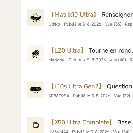
【Matrix10 Ultra】
Renseigne
C@Ro
Publié le 5-8-2026
Vue (33)
Rép
【L20 Ultra】
Tourne en rond,
Marjorie
Publié le 5-8-2026
Vue (40)
R
【L10s Ultra Gen2】
Question 
SE863954
Publié le 5-8-2026
Vue (32)
【X50 Ultra Complete】
Base 
HV361444
Publié le 5-8-2026
Vue (34)