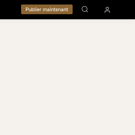
Publier maintenant
che-cheveux
Shampouineuse
Multistyler